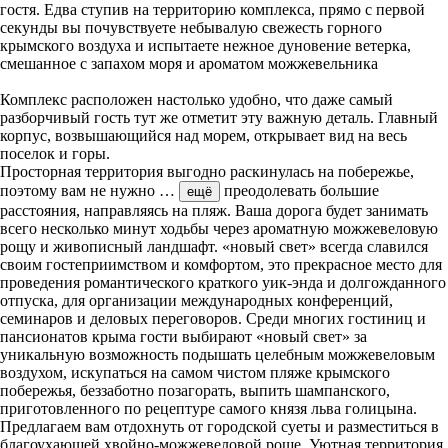
гостя. Едва ступив на территорию комплекса, прямо с первой
секунды вы почувствуете небывалую свежесть горного
крымского воздуха и испытаете нежное дуновение ветерка,
смешанное с запахом моря и ароматом можжевельника
Комплекс расположен настолько удобно, что даже самый
разборчивый гость тут же отметит эту важную деталь. Главный
корпус, возвышающийся над морем, открывает вид на весь
поселок и горы.
Просторная территория выгодно раскинулась на побережье,
поэтому вам не нужно
…
преодолевать большие
ещё
расстояния, направляясь на пляж. Ваша дорога будет занимать
всего несколько минут ходьбы через ароматную можжевеловую
рощу и живописный ландшафт. «новый свет» всегда славился
своим гостеприимством и комфортом, это прекрасное место для
проведения романтического краткого уик-энда и долгожданного
отпуска, для организации международных конференций,
семинаров и деловых переговоров. Среди многих гостиниц и
пансионатов крыма гости выбирают «новый свет» за
уникальную возможность подышать целебным можжевеловым
воздухом, искупаться на самом чистом пляже крымского
побережья, беззаботно позагорать, выпить шампанского,
приготовленного по рецептуре самого князя льва голицына.
Предлагаем вам отдохнуть от городской суеты и разместиться в
благоухающей хвойно-можжевеловой роще. Уютная территория