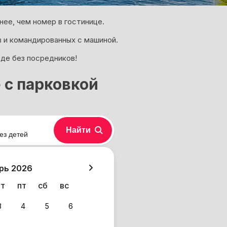
ее, чем номер в гостинице.
 и командированных с машиной.
оде без посредников!
 с парковкой
Найти
ез детей
хазия
рь 2026
чт
пт
сб
вс
3
4
5
6