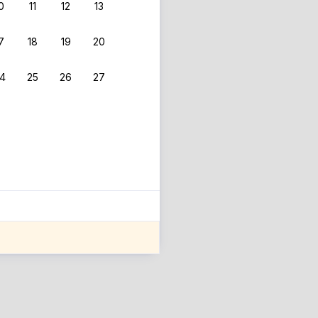
0
11
12
13
7
18
19
20
4
25
26
27
ле оценки проживания.