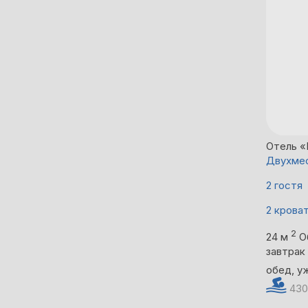
Отель «
Двухмес
2 гостя
2 крова
2
24 м
О
завтрак
обед, у
430